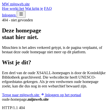
MW
mijnweb
.site
Hoe werkt het
Wat krijg je
FAQ
Inloggen
404 - niet gevonden
Deze homepage
staat hier niet.
Misschien is het adres verkeerd getypt, is de pagina verplaatst, of
bestaat deze oude homepage niet meer op dit platform.
Wist je dit?
Een deel van de oude XS4ALL-homepages is door de Koninklijke
Bibliotheek gearchiveerd. Die webcollectie heeft UNESCO-
erfgoedstatus gekregen. Als je een verdwenen oude homepage
zoekt, kan die dus nog in een webarchief bewaard zijn.
Terug naar mijnweb.site
Inloggen op het portaal
oude-homepage
.mijnweb.site
HTTP/1.1 404