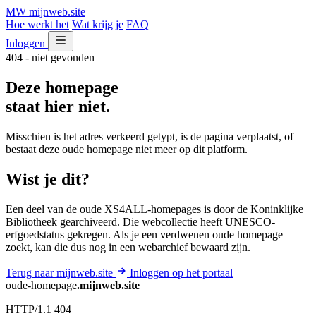
MW
mijnweb
.site
Hoe werkt het
Wat krijg je
FAQ
Inloggen
404 - niet gevonden
Deze homepage
staat hier niet.
Misschien is het adres verkeerd getypt, is de pagina verplaatst, of
bestaat deze oude homepage niet meer op dit platform.
Wist je dit?
Een deel van de oude XS4ALL-homepages is door de Koninklijke
Bibliotheek gearchiveerd. Die webcollectie heeft UNESCO-
erfgoedstatus gekregen. Als je een verdwenen oude homepage
zoekt, kan die dus nog in een webarchief bewaard zijn.
Terug naar mijnweb.site
Inloggen op het portaal
oude-homepage
.mijnweb.site
HTTP/1.1 404